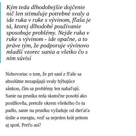
Kým teda dlhodobejšie dojčenie 
nič len stimuluje potrebné svaly a 
ide ruka v ruke s vývinom, fľaša je 
tá, ktorej dlhodobé používanie 
sposobuje problémy. Nejde ruka v 
ruke s vývinom - ide opačne, a to 
práve tým, že podporuje vývinovo 
mladší vzorec sania a všetko čo s 
ním súvisí
Nehovoriac o tom, že pri saní z fľaše sa 
absolútne nezapájajú svaly hýbajúce 
sánkou, čím sa problémy len nabaľujú. 
Sanie na prsníku teda skutočne posobí ako 
posilňovňa, pretože okrem všetkého čo tu 
padlo, sanie na prsníku vyžaduje od dieťaťa 
úsilie a energiu, veď sa nejeden krát pritom 
aj spotí. Prečo asi?