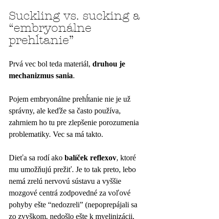
Suckling vs. sucking a 
“embryonálne 
prehĺtanie”
Prvá vec bol teda materiál, 
druhou je 
mechanizmus sania
. 
Pojem embryonálne prehĺtanie nie je už 
správny, ale keďže sa často používa, 
zahrniem ho tu pre zlepšenie porozumenia 
problematiky. Vec sa má takto.
Dieťa sa rodí ako 
balíček reflexov
, ktoré 
mu umožňujú prežiť. Je to tak preto, lebo 
nemá zrelú nervovú sústavu a vyššie 
mozgové centrá zodpovedné za voľové 
pohyby ešte “nedozreli” (nepoprepájali sa 
zo zvyškom, nedošlo ešte k myelinizácii, 