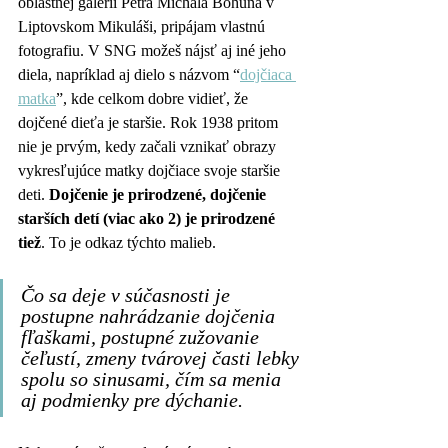
oblastnej galérii Petra Michala Bohúňa v 
Liptovskom Mikuláši, pripájam vlastnú 
fotografiu. V SNG možeš nájsť aj iné jeho 
diela, napríklad aj dielo s názvom “
dojčiaca 
matka
”, kde celkom dobre vidieť, že 
dojčené dieťa je staršie. Rok 1938 pritom 
nie je prvým, kedy začali vznikať obrazy 
vykresľujúce matky dojčiace svoje staršie 
deti. 
Dojčenie je prirodzené, dojčenie 
starších detí (viac ako 2) je prirodzené 
tiež
. To je odkaz týchto malieb. 
Čo sa deje v súčasnosti je 
postupne nahrádzanie dojčenia 
fľaškami, postupné zužovanie 
čeľustí, zmeny tvárovej časti lebky 
spolu so sinusami, čím sa menia 
aj podmienky pre dýchanie. 