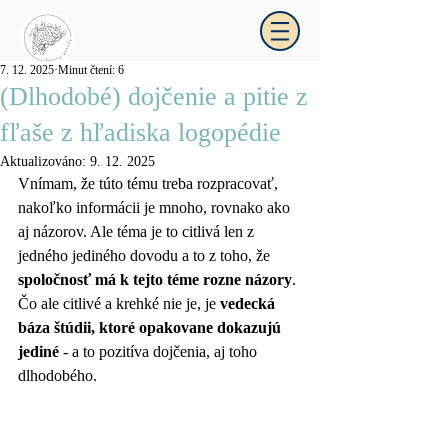
7. 12. 2025
Minut čtení: 6
(Dlhodobé) dojčenie a pitie z
_kráčajpomaly
fľaše z hľadiska logopédie
Aktualizováno:
9. 12. 2025
Vnímam, že túto tému treba rozpracovať, 
nakoľko informácii je mnoho, rovnako ako 
aj názorov. Ale téma je to citlivá len z 
jedného jediného dovodu a to z toho, že 
spoločnosť má k tejto téme rozne názory
. 
Čo ale citlivé a krehké nie je, je 
vedecká 
báza štúdii, ktoré opakovane dokazujú 
jediné
 - a to pozitíva dojčenia, aj toho 
dlhodobého. 