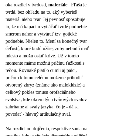
oka rozdiel v tvrdosti, 
materiále
.  Fľaša je 
tvrdá, bez ohľadu na to, aký vyberieš 
materiál alebo tvar. Jej pevnosť sposobuje 
to, že má kapacitu vytláčať tvrdé podnebie 
smerom nahor a vytvárať tzv. gotické 
podnebie. Nielen to. Mení sa konečný tvar 
čeľustí, ktoré budú užšie, zuby nebudú mať 
miesto a možu ostať krivé. Už v tomto 
momente máme možnú príčinu ťažkostí s 
rečou. Rovnaké platí o cumli aj palci, 
pričom k tomu celému možeme prihodiť 
otvorený zhryz (známe ako maloklúzie) a 
celkový pokles tonusu orofaciálneho 
svalstva, kde okrem tých tvárových svalov 
zahŕňame aj svaly jazyka, čo je - dá sa 
povedať - hlavný artikulačný sval.
Na rozdiel od dojčenia, respektíve sania na 
prsníku, kde je situácia diametrálne odlišná. 