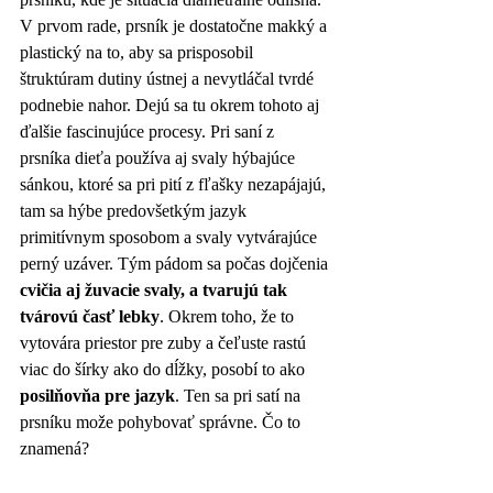
V prvom rade, prsník je dostatočne makký a 
plastický na to, aby sa prisposobil 
štruktúram dutiny ústnej a nevytláčal tvrdé 
podnebie nahor. Dejú sa tu okrem tohoto aj 
ďalšie fascinujúce procesy. Pri saní z 
prsníka dieťa používa aj svaly hýbajúce 
sánkou, ktoré sa pri pití z fľašky nezapájajú, 
tam sa hýbe predovšetkým jazyk 
primitívnym sposobom a svaly vytvárajúce 
perný uzáver. Tým pádom sa počas dojčenia 
cvičia aj žuvacie svaly, a tvarujú tak 
tvárovú časť lebky
. Okrem toho, že to 
vytovára priestor pre zuby a čeľuste rastú 
viac do šírky ako do dĺžky, posobí to ako 
posilňovňa pre jazyk
. Ten sa pri satí na 
prsníku može pohybovať správne. Čo to 
znamená?