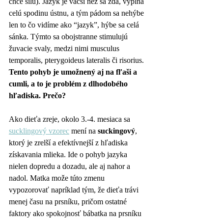
chce silu). Jazyk je vačší než sa zdá, vypĺňa 
celú spodinu ústnu, a tým pádom sa nehýbe 
len to čo vidíme ako “jazyk”, hýbe sa celá 
sánka. Týmto sa obojstranne stimulujú 
žuvacie svaly, medzi nimi musculus 
temporalis, pterygoideus lateralis či risorius. 
Tento pohyb je umožnený aj na fľaši a 
cumli, a to je problém z dlhodobého 
hľadiska. Prečo?
Ako dieťa zreje, okolo 3.-4. mesiaca sa 
sucklingový vzorec
 mení na 
suckingový
, 
ktorý je zrelší a efektívnejší z hľadiska 
získavania mlieka. Ide o pohyb jazyka 
nielen dopredu a dozadu, ale aj nahor a 
nadol. Matka može túto zmenu 
vypozorovať napríklad tým, že dieťa trávi 
menej času na prsníku, pričom ostatné 
faktory ako spokojnosť bábatka na prsníku 