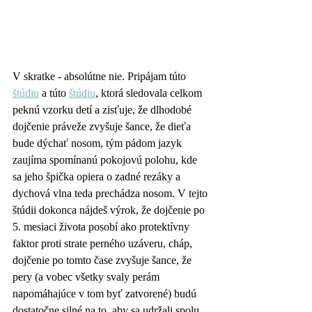
V skratke - absolútne nie. Pripájam túto 
štúdiu
 a túto 
štúdiu
, ktorá sledovala celkom 
peknú vzorku detí a zisťuje, že dlhodobé 
dojčenie práveže zvyšuje šance, že dieťa 
bude dýchať nosom, tým pádom jazyk 
zaujíma spomínanú pokojovú polohu, kde 
sa jeho špička opiera o zadné rezáky a 
dychová vlna teda prechádza nosom. V tejto 
štúdii dokonca nájdeš výrok, že dojčenie po 
5. mesiaci života posobí ako protektívny 
faktor proti strate perného uzáveru, cháp, 
dojčenie po tomto čase zvyšuje šance, že 
pery (a vobec všetky svaly perám 
napomáhajúce v tom byť zatvorené) budú 
dostatočne silné na to, aby sa udržali spolu. 