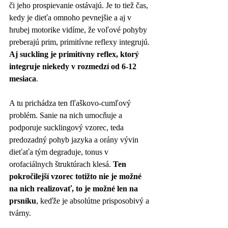
či jeho prospievanie ostávajú. Je to tiež čas, 
kedy je dieťa omnoho pevnejšie a aj v 
hrubej motorike vidíme, že voľové pohyby 
preberajú prim, primitívne reflexy integrujú. 
Aj suckling je primitívny reflex, ktorý 
integruje niekedy v rozmedzí od 6-12 
mesiaca
. 
A tu prichádza ten fľaškovo-cumľový 
problém. Sanie na nich umocňuje a 
podporuje sucklingový vzorec, teda 
predozadný pohyb jazyka a orány vývin 
dieťaťa tým degraduje, tonus v 
orofaciálnych štruktúrach klesá. 
Ten 
pokročilejší vzorec totižto nie je možné 
na nich realizovať, to je možné len na 
prsníku
, keďže je absolútne prisposobivý a 
tvárny. 