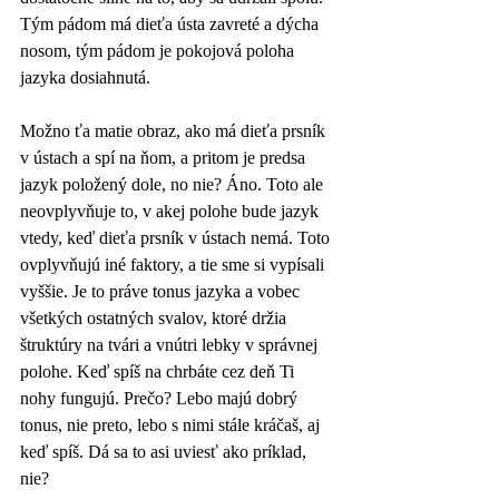
Tým pádom má dieťa ústa zavreté a dýcha 
nosom, tým pádom je pokojová poloha 
jazyka dosiahnutá.
Možno ťa matie obraz, ako má dieťa prsník 
v ústach a spí na ňom, a pritom je predsa 
jazyk položený dole, no nie? Áno. Toto ale 
neovplyvňuje to, v akej polohe bude jazyk 
vtedy, keď dieťa prsník v ústach nemá. Toto 
ovplyvňujú iné faktory, a tie sme si vypísali 
vyššie. Je to práve tonus jazyka a vobec 
všetkých ostatných svalov, ktoré držia 
štruktúry na tvári a vnútri lebky v správnej 
polohe. Keď spíš na chrbáte cez deň Ti 
nohy fungujú. Prečo? Lebo majú dobrý 
tonus, nie preto, lebo s nimi stále kráčaš, aj 
keď spíš. Dá sa to asi uviesť ako príklad, 
nie?