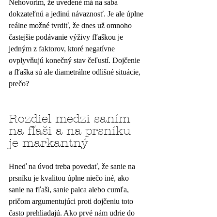
Nehovorím, že uvedené má na saba 
dokzateľnú a jedinú návaznosť. Je ale úplne 
reálne možné tvrdiť, že dnes už omnoho 
častejšie podávanie výživy fľaškou je 
jedným z faktorov, ktoré negatívne 
ovplyvňujú konečný stav čeľustí. Dojčenie 
a fľaška sú ale diametrálne odlišné situácie, 
prečo?
Rozdiel medzi saním 
na fľaši a na prsníku 
je markantný
Hneď na úvod treba povedať, že sanie na 
prsníku je kvalitou úplne niečo iné, ako 
sanie na fľaši, sanie palca alebo cumľa, 
pričom argumentujúci proti dojčeniu toto 
často prehliadajú. Ako prvé nám udrie do 