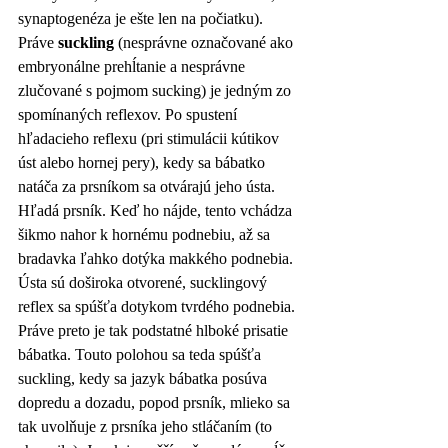
synaptogenéza je ešte len na počiatku). 
Práve 
suckling
 (nesprávne označované ako 
embryonálne prehĺtanie a nesprávne 
zlučované s pojmom sucking) je jedným zo 
spomínaných reflexov. Po spustení 
hľadacieho reflexu (pri stimulácii kútikov 
úst alebo hornej pery), kedy sa bábatko 
natáča za prsníkom sa otvárajú jeho ústa. 
Hľadá prsník. Keď ho nájde, tento vchádza 
šikmo nahor k hornému podnebiu, až sa 
bradavka ľahko dotýka makkého podnebia. 
Ústa sú doširoka otvorené, sucklingový 
reflex sa spúšťa dotykom tvrdého podnebia. 
Práve preto je tak podstatné hlboké prisatie 
bábatka. Touto polohou sa teda spúšťa 
suckling, kedy sa jazyk bábatka posúva 
dopredu a dozadu, popod prsník, mlieko sa 
tak uvolňuje z prsníka jeho stláčaním (to 