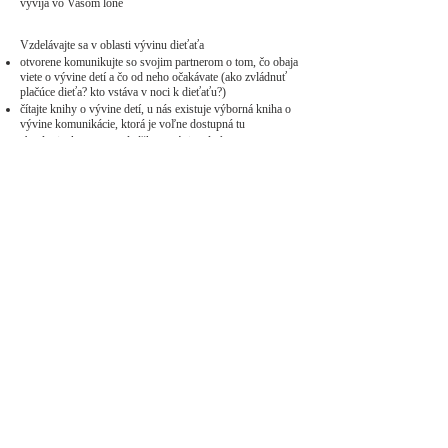
vyvíja vo Vašom lone
Vzdelávajte sa v oblasti vývinu dieťaťa​
otvorene komunikujte so svojim partnerom o tom, čo obaja
viete o vývine detí a čo od neho očakávate (ako zvládnuť
plačúce dieťa? kto vstáva v noci k dieťaťu?)
čítajte knihy o vývine detí, u nás existuje výborná kniha o
vývine komunikácie, ktorá je voľne dostupná
tu
absolvujte kurzy a prednášky o vývine detí
komunikujte s ďalšími rodičmi
Samozrejme, že aj Vy ste len človek. Robíme chyby a
nedá sa predísť všetkým rizikám, hlavne nie tým, o ktorých
nevieme, ktoré nečakáme alebo ktorým jednoducho
nevieme zabrániť. Môžeme však vynaložiť primerané úsilie
na to, aby sme zabezpečili optimálny vývin dieťaťa počas
tehotenstva.
Vyššie uvedené sú zhrnuté všeobecné poznatky. V
prípade plánovania tehotenstva alebo v prípade, že ste sa
dozvedeli šťastnú novinu a bude z Vás čoskoro rodič,
odporúčame knihu od kolektívu slovenských autorov pod
vedením Mudr. Vladimíra Cupaníka a Mudr. Jozefa
Zahumenského (2020), kde sa dozviete všetko podstatné.
Možnosti podpory vývinu dieťaťa