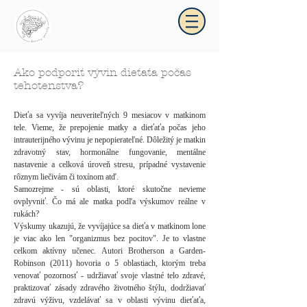
_kráčajpomaly
Ako podporiť vývin dieťaťa počas
tehotenstva?
Dieťa sa vyvíja neuveriteľných 9 mesiacov v matkinom
tele. Vieme, že prepojenie matky a dieťaťa počas jeho
intrauterijného vývinu je nepopierateľné. Dôležitý je matkin
zdravotný stav, hormonálne fungovanie, mentálne
nastavenie a celková úroveň stresu, prípadné vystavenie
rôznym liečivám či toxínom atď.
Samozrejme - sú oblasti, ktoré skutočne nevieme
ovplyvniť. Čo má ale matka podľa výskumov reálne v
rukách?
Výskumy ukazujú, že vyvíjajúce sa dieťa v matkinom lone
je viac ako len "organizmus bez pocitov". Je to vlastne
celkom aktívny učenec. Autori Brotherson a Garden-
Robinson (2011) hovoria o 5 oblastiach, ktorým treba
venovať pozornosť - udržiavať svoje vlastné telo zdravé,
praktizovať zásady zdravého životného štýlu, dodržiavať
zdravú výživu, vzdelávať sa v oblasti vývinu dieťaťa,