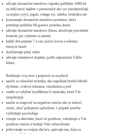
užívajte dostatočné množstvo vápnika (približne 1000 ml
na deň) ktorý nájdete v potravinách ako syr (neodporúčajú
sa zrejúce syry), jogurt, cottage syr, mlieko, brokolica iné
konzumujte dostatočné množstvo proteínov, dieťa
potrebuje približne 60 gramov proteínu denne
užívajte dostatočné množstvo železa, absolvujte pravidelné
kontroly pre vyhnutie sa anémii
každý deň prijmite 7 a viac porcií ovocia a zeleniny
rôznych farieb
dodržiavajte pitný režim
užívajte vitamínové doplnky podľa odporúčaní Vášho
lekára
Redukujte svoj stres a pripravte sa na pôrod​
naučte sa relaxačné techniky, ako napríklad brušné hlboké
dýchanie, svalová relaxácia, vizualizácia a pod.
snažte sa vyhýbať konfliktom či situáciám, ktoré Vás
znepokojujú
naučte sa reagovať na negatívne emócie ako je úzkosť,
strach, zlosť pokojným spôsobom, v prípade potreby
vyhľadajte psychológa
venujte sa aktivitám, ktoré sú pozitívne, vzbudzujú u Vás
pozitívne emócie a budujú Vaše sebavedomie
prihovárajte sa svojmu dieťaťu, spievajte mu, kým sa