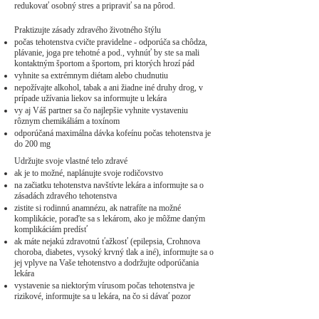
redukovať osobný stres a pripraviť sa na pôrod.
Praktizujte zásady zdravého životného štýlu​
počas tehotenstva cvičte pravidelne - odporúča sa chôdza,
plávanie, joga pre tehotné a pod., vyhnúť by ste sa mali
kontaktným športom a športom, pri ktorých hrozí pád
vyhnite sa extrémnym diétam alebo chudnutiu
nepožívajte alkohol, tabak a ani žiadne iné druhy drog, v
prípade užívania liekov sa informujte u lekára
vy aj Váš partner sa čo najlepšie vyhnite vystaveniu
rôznym chemikáliám a toxínom
odporúčaná maximálna dávka kofeínu počas tehotenstva je
do 200 mg
Udržujte svoje vlastné telo zdravé​
ak je to možné, naplánujte svoje rodičovstvo
na začiatku tehotenstva navštívte lekára a informujte sa o
zásadách zdravého tehotenstva
zistite si rodinnú anamnézu, ak natrafíte na možné
komplikácie, poraďte sa s lekárom, ako je môžme daným
komplikáciám predísť
ak máte nejakú zdravotnú ťažkosť (epilepsia, Crohnova
choroba, diabetes, vysoký krvný tlak a iné), informujte sa o
jej vplyve na Vaše tehotenstvo a dodržujte odporúčania
lekára
vystavenie sa niektorým vírusom počas tehotenstva je
rizikové, informujte sa u lekára, na čo si dávať pozor