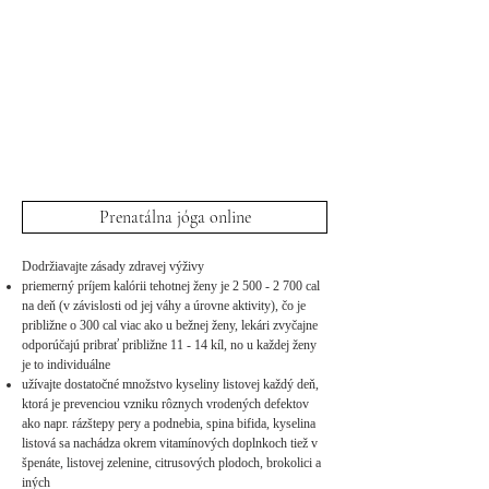
Prenatálna jóga online
Dodržiavajte zásady zdravej výživy​
priemerný príjem kalórii tehotnej ženy je
2 500 - 2 700
cal
na deň (v závislosti od jej váhy a úrovne aktivity), čo je
približne o 300 cal viac ako u bežnej ženy, lekári zvyčajne
odporúčajú pribrať približne 11 - 14 kíl, no u každej ženy
je to individuálne
užívajte dostatočné množstvo kyseliny listovej každý deň,
ktorá je prevenciou vzniku rôznych vrodených defektov
ako napr. rázštepy pery a podnebia, spina bifida, kyselina
listová sa nachádza okrem vitamínových doplnkoch tiež v
špenáte, listovej zelenine, citrusových plodoch, brokolici a
iných