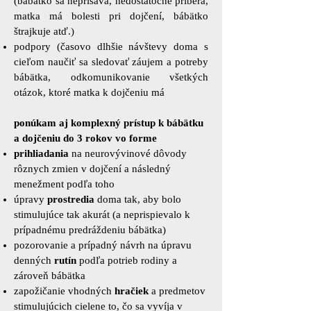
(bábätko sa neprisáva, nedostatočne priberá,
matka má bolesti pri dojčení, bábätko
štrajkuje atď.)
podpory (časovo dlhšie návštevy doma s
cieľom naučiť sa sledovať záujem a potreby
bábätka, odkomunikovanie všetkých
otázok, ktoré matka k dojčeniu má
ponúkam aj komplexný prístup k bábätku
a dojčeniu do 3 rokov vo forme
prihliadania
na neurovývinové ​dôvody
rôznych zmien v dojčení a následný
menežment podľa toho
úpravy
prostredia
doma tak, aby bolo
stimulujúce tak akurát (a neprispievalo k
prípadnému predráždeniu bábätka)
pozorovanie a prípadný návrh na úpravu
denných
rutín
podľa potrieb rodiny a
zároveň bábätka
zapožičanie vhodných
hračiek
a predmetov
stimulujúcich cielene to, čo sa vyvíja v