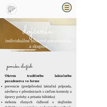
dojčenie.
_kráčajpomaly
individuálne hĺbkové poradenstvo
a skupina
ponuka služieb
Okrem tradičného laktačného
poradenstva vo forme
prevencie (predpôrodná laktačná príprada,
návšteva v pôrodniciach s cieľom kontroly a
úpravy polohy a prisatia bábätka)
riešenia rôznych ťažkostí s dojčením