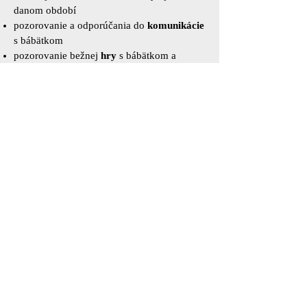
danom období
pozorovanie a odporúčania do
komunikácie
s bábätkom
pozorovanie bežnej
hry
s bábätkom a
prípadný návrh jej úpravy tak, aby bola pre
bábätko stimulujúca
a neustále vedenie k
prítomnosti
s
bábätkom tak, aby táto bola najväčšou
časťou rodinného života
v prípade potreby
vyhodnotenie
vývinu s
následnými odporúčaniami (intervencia,
odporúčanie vyšetrení u rôznych
odborníkov)
ponuka a ceny
Zdroje odborných informácii na webe.
11/2018 - 04/2024
© logoportal