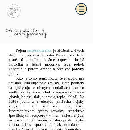
_kráčajpomaly
Senzomotorika
Pojem
senzomotorika
je zložená z dvoch
slov — senzorika a motorika. Pri
motorike
to je
jasné, sú tu celkom známe pojmy — hrubá
motorika a jemná motorika, teda pohyb
končatín a potom drobné a precízne pohyby
prstov.
Ako je to so
senzorikou
? Svet okolo nás
neustále stimuluje naše zmysly. Tieto podnety
sa vyskytujú v rôznych modalitách ako sú
svetlo, zvuky, vône, chuť a somatické vnemy
(dotyk, bolesť, tlak, vibrácia, teplo, chlad). Na
každé jedno z uvedených prislúcha nejaký
zmysel — oči, uši, ústa, nos, koža.
Prostredníctvom týchto zmyslov, respektíve
špecifických receptorov v nich umiestnených,
sa všetky tieto vnemy dostávajú do nášho
vnútra, kde sa spracúvajú. Inak povedané —
prepájajú perifériu s mozgom, našou centrálou.