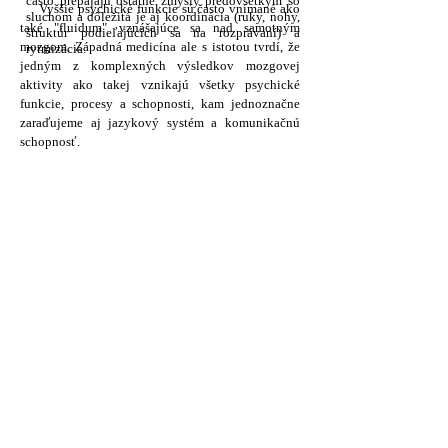
často prepájajú ostatné zmysly predovšetkým so
Vyššie psychické funkcie sú často vnímané ako
sluchom a dôležitá je aj koordinácia (ruky, nohy,
také "fluidum" vznášajúce sa nad samotným
štruktúr podieľajúcich sa na rozprávaní) a
mozgom. Západná medicína ale s istotou tvrdí, že
rytmizácia.
jedným z komplexných výsledkov mozgovej
aktivity ako takej vznikajú všetky psychické
funkcie, procesy a schopnosti, kam jednoznačne
zaraďujeme aj jazykový systém a komunikačnú
schopnosť.