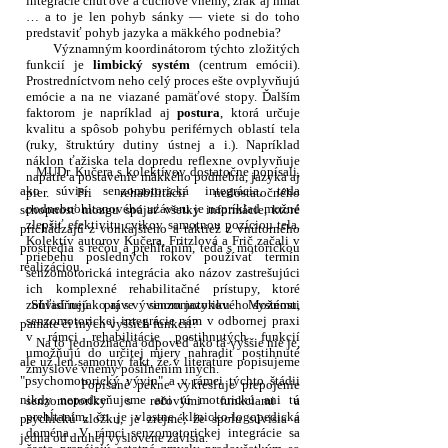
integrácie chuťové a čuchové vnemy, zrak aj hmat
… a to je len pohyb sánky — viete si do toho
predstaviť pohyb jazyka a mäkkého podnebia?
Významným koordinátorom týchto zložitých
funkcií je
limbický systém
(centrum emócii).
Prostredníctvom neho celý proces ešte ovplyvňujú
emócie a na ne viazané pamäťové stopy. Ďalším
faktorom je napríklad aj
postura
, ktorá určuje
kvalitu a spôsob pohybu periférnych oblastí tela
(ruky, štruktúry dutiny ústnej a i.). Napríklad
náklon ťažiska tela dopredu reflexne ovplyvňuje
MUDr. Kučera s kolektívov dostatočne popísali,
napätie a postavenie mäkkého podnebia, jazyka aj
ako súvisí senzomotorická integrácia, teda
pier. Pri rehabilitácii nedostatočného
podnebnohltanového uzáveru je napríklad možné
schopnosť mozgu spájať všetky informácie, ktoré
zlepšiť efektivitu cvikov samotnou pozíciou tela.
prichádzajú z vonkajšieho a taktiež z vnútorného
Kolektív autorov Kučera, Fritzlová a Frič začali v
prostredia s rečou a prehĺtaním, teda s motorickou
priebehu posledných rokov používať termín
realizáciou.
senzomotorická integrácia ako názov zastrešujúci
ich komplexné rehabilitačné prístupy, ktoré
Súvisí nejako aj s vývinom jazykového systému,
zohľadňujú práve senzomotoriku. Možnosti
senzomotorickej integrácie nám v odbornej praxi
pamäte či iných vyšších funkcii?
v rámci rehabilitácie postihnutých funkcií
Na to jednoznačná odpoveď ako tá vyššie nie je,
umožňujú do určitej miery nahradiť postihnuté
ale už len samotný fakt, že v literatúre popisujeme
zmyslové vnemy posilnením iných.
"psychomotorický vývin" a v rámci týchto štádii
Popísané pekne vykresľuje prepojenie
nikdy nepodceňujeme ani tú motorickú ani tú
senzomotoriky s rečovými funkciami a
prehĺtaním, čo je vlastne klinicko-logopedická
psychickú zložku, je zrejmé, že spolu súvisia a
doména. V rámci senzomotorickej integrácie sa
jedna od druhej vyslovene závisia.