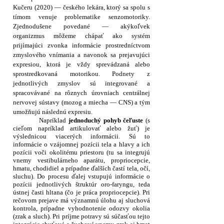
Kučeru (2020) — českého lekára, ktorý sa spolu s
tímom venuje problematike senzomotoriky.
Zjednodušene povedané — akýkoľvek
organizmus môžeme chápať ako systém
prijímajúci zvonka informácie prostredníctvom
zmyslového vnímania a navonok sa prejavujúci
expresiou, ktorá je vždy sprevádzaná alebo
sprostredkovaná motorikou. Podnety z
jednotlivých zmyslov sú integrované a
spracovávané na rôznych úrovniach centrálnej
nervovej sústavy (mozog a miecha — CNS) a tým
umožňujú následnú expresiu.
Napríklad
jednoduchý pohyb čeľuste
(s
cieľom napríklad artikulovať alebo žuť) je
výslednicou viacerých informácii. Sú to
informácie o vzájomnej pozícii tela a hlavy a ich
pozícii voči okolitému priestoru (tu sa integrujú
vnemy vestibulárneho aparátu, propriocepcie,
hmatu, chodidiel a prípadne ďalších častí tela, očí,
sluchu). Do procesu ďalej vstupujú informácie o
pozícii jednotlivých štruktúr oro-faryngu, teda
ústnej časti hltana (čo je práca propriocepcie). Pri
rečovom prejave má významnú úlohu aj sluchová
kontrola, prípadne vyhodnotenie odozvy okolia
(zrak a sluch). Pri príjme potravy sú súčasťou tejto