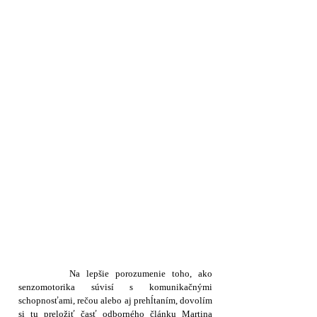
Na lepšie porozumenie toho, ako
senzomotorika súvisí s komunikačnými
schopnosťami, rečou alebo aj prehĺtaním, dovolím
si tu preložiť časť odborného článku Martina