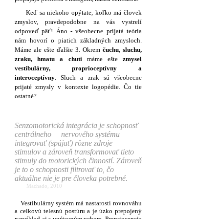
Keď sa niekoho opýtate, koľko má človek
zmyslov, pravdepodobne na vás vystrelí
odpoveď päť! Áno - všeobecne prijatá teória
nám hovorí o piatich základných zmysloch.
Máme ale ešte ďalšie 3. Okrem
čuchu, sluchu,
zraku, hmatu
a chuti
máme ešte
zmysel
vestibulárny, proprioceptívny a
interoceptívny
. Sluch a zrak sú všeobecne
prijaté zmysly v kontexte logopédie. Čo tie
ostatné?
Senzomotorická integrácia je schopnosť
centrálneho nervového systému
integrovať (spájať) rôzne zdroje
stimulov a zároveň transformovať tieto
stimuly do motorických činností. Zároveň
je to o schopnosti filtrovať to, čo
aktuálne nie je pre človeka potrebné.
Machado, 2010
Vestibulárny systém má nastarosti rovnováhu
a celkovú telesnú postúru a je úzko prepojený
napríklad aj s vnútorným uchom. Propriocepcia