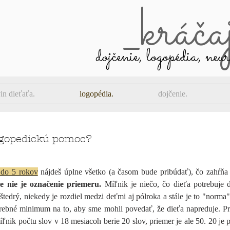
_kráč
dojčenie, logopédia, neu
in dieťaťa.
logopédia.
dojčenie.
logopedickú pomoc?
 do 5 rokov
nájdeš úplne všetko (a časom bude pribúdať), čo zahŕň
e nie je označenie priemeru.
Míľnik je niečo, čo dieťa potrebuje
 štedrý, niekedy je rozdiel medzi deťmi aj pólroka a stále je to "norma"
trebné minimum na to, aby sme mohli povedať, že dieťa napreduje. Pri
íľnik počtu slov v 18 mesiacoh berie 20 slov, priemer je ale 50. 20 je