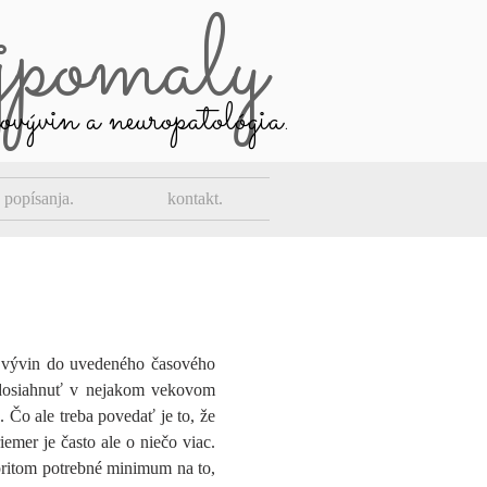
ajpomaly
rovývin a neuropatológia.
popísanja.
kontakt.
a vývin do uvedeného časového
 dosiahnuť v nejakom vekovom
. Čo ale treba povedať je to, že
emer je často ale o niečo viac.
 pritom potrebné minimum na to,