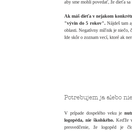
aby sme mohli povedať, že dieťa sa 
Ak máš dieťa v nejakom konkrétn
"vývin do 5 rokov".
Nájdeš tam a
oblasti. Negatívny míľnik je niečo, 
Ide skôr o zoznam vecí, ktoré ak ner
Potrebujem ja alebo ni
V prípade dospelého veku je
nut
logopéda, nie školského.
Keďže v 
presvedčenie, že logopéd je čl