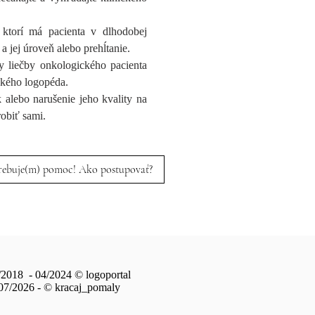
 ktorí má pacienta v dlhodobej
 a jej úroveň alebo prehĺtanie.
 liečby onkologického pacienta
ckého logopéda.
 alebo narušenie jeho kvality na
robiť sami.
rebuje(m) pomoc! Ako postupovať?
/2018 - 04/2024
© logoportal
07/2026 - © kracaj_pomaly