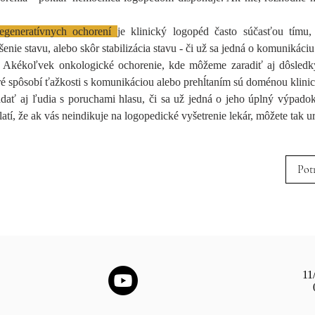
egeneratívnych ochorení
je klinický logopéd často súčasťou tímu,
pšenie stavu, alebo skôr stabilizácia stavu - či už sa jedná o komunikáciu
. Akékoľvek onkologické ochorenie, kde môžeme zaradiť aj dôsledky
oré spôsobí ťažkosti s komunikáciou alebo prehĺtaním sú doménou klini
ať aj ľudia s poruchami hlasu, či sa už jedná o jeho úplný výpadok
tí, že ak vás neindikuje na logopedické vyšetrenie lekár, môžete tak u
Pot
11