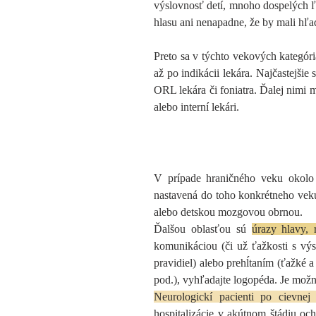
výslovnosť detí, mnoho dospelých ľ
hlasu ani nenapadne, že by mali hľa
Preto sa v týchto vekových kategór
až po indikácii lekára. Najčastejšie
ORL lekára či foniatra. Ďalej nimi
alebo interní lekári.
V prípade hraničného veku okolo 
nastavená do toho konkrétneho veku
alebo detskou mozgovou obrnou.
Ďalšou oblasťou sú
úrazy hlavy, 
komunikáciou (či už ťažkosti s vý
pravidiel) alebo prehĺtaním (ťažké a
pod.), vyhľadajte logopéda. Je možné
Neurologickí pacienti po cievnej
hospitalizácie v akútnom štádiu oc