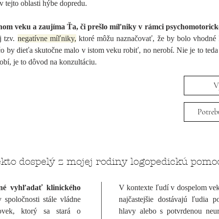
v tejto oblasti hýbe dopredu.
om veku a zaujíma Ťa, či prešlo míľniky v rámci psychomotorick
j tzv.
negatívne míľniky,
ktoré môžu naznačovať, že by bolo vhodné 
čo by dieťa skutočne malo v istom veku robiť, no nerobí. Nie je to teda
obí, je to dôvod na konzultáciu.
V
Potreb
ekto dospelý z mojej rodiny logopedickú pomo
né vyhľadať klinického
V kontexte ľudí v dospelom vek
spoločnosti stále vládne
najčastejšie dostávajú ľudia 
ovek, ktorý sa stará o
hlavy alebo s potvrdenou
neu