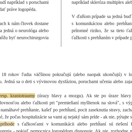
udí napríklad s poruchami
napríklad skleróza multiplex al
dať práve logopéda.
V ďalšom prípade sa jedná buď o
iach k nám človek dostane
s komunikáciou alebo prehĺtan
 sa jedná o neurológa alebo
prítomné riziko, že sa tieto ťa
 môžu byť neurochirurgovia
ťažkosti s prehĺtaním v prípade
18 rokov ľudia väčšinou pokračujú (alebo naopak ukončujú) v log
. Jedná sa o deti s vývinovou dysfáziou, poruchami učenia alebo zaj
resp. kraniotraumy
(úrazy hlavy a mozgu). Ak ste po úraze hlavy a
slovnosťou alebo ťažkosti pri "premieňaní myšlienok na slová", s v
 namáhavé prehĺtanie, kašeľ po prehĺtaní, pocit zaseknutia stravy, zach
, že počas hospitalizácie sa vami aj nejaký sám príde - ak nie, pýtajte 
 príhode
s ťažkosťami v komunikácii alebo prehĺtaní sú riešení 
horenia - pokiaľ nemocnica logopédom disponuje. Ak nie, rozhodne n