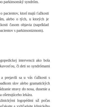
ebo parkinsonský syndróm.
 pacientov, ktorí majú ťažkosti
ím, alebo o tých, u ktorých je
žkosti časom objavia (napríklad
 pacientov s parkinsonizmom).
opedickej intervencii ako bola
akavosťou, či deti so syndrómami
 prejavili sa u vás ťažkosti s
ýpadkom slov alebo gramatických
ádzanie stravy do nosa, dusenie a
sa ošetrujúceho lekára.
klinickými logopédmi už počas
ečakajte a vyhľadajte klinického