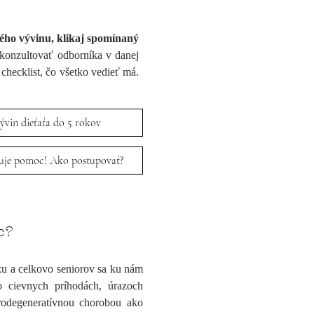
ého vývinu, klikaj spomínaný
konzultovať odborníka v danej
 checklist, čo všetko vedieť má.
ývin dieťaťa do 5 rokov
uje pomoc! Ako postupovať?
c?
u a celkovo seniorov sa ku nám
po cievnych príhodách, úrazoch
rodegeneratívnou chorobou ako