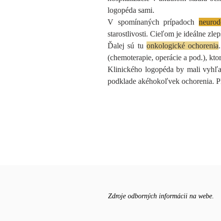
logopéda sami.
V spomínaných prípadoch
neurod
starostlivosti. Cieľom je ideálne zle
Ďalej sú tu
onkologické ochorenia
(chemoterapie, operácie a pod.), kt
Klinického logopéda by mali vyhľad
podklade akéhokoľvek ochorenia. Pla
Zdroje odborných informácii na webe.