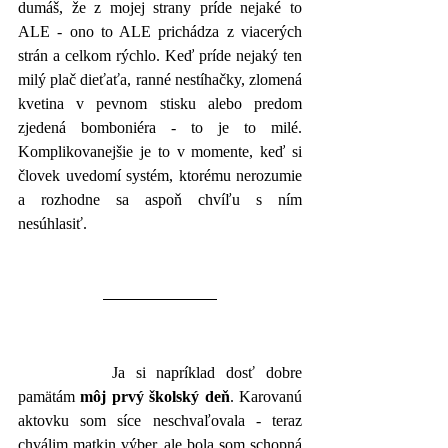
dumáš, že z mojej strany príde nejaké to 
ALE - ono to ALE prichádza z viacerých 
strán a celkom rýchlo. Keď príde nejaký ten 
milý plač dieťaťa, ranné nestíhačky, zlomená 
kvetina v pevnom stisku alebo predom 
zjedená bomboniéra - to je to milé. 
Komplikovanejšie je to v momente, keď si 
človek uvedomí systém, ktorému nerozumie 
a rozhodne sa aspoň chvíľu s ním 
nesúhlasiť.
		Ja si napríklad dosť dobre 
pamätám 
môj prvý školský deň
. Karovanú 
aktovku som síce neschvaľovala - teraz 
chválim matkin výber, ale bola som schopná 