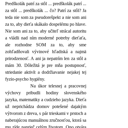
Predškolák patrí za stôl ... predškolák patrí ... 
za stôl ... predškolák ... čo? Patrí za stôl? Ja 
teda nie som za pseudorešpekt a nie som ani 
za to, aby dieťa skákalo dospelému po hlave. 
Nie som ani za to, aby učiteľ strácal autoritu 
a vládli nad ním moderné potreby dieťaťa, 
ale rozhodne SOM za to, aby sme 
zohľadňovali vývinové hľadiská a najmä 
prirodzenosť. A ani ja nepatrím len za stôl a 
mám 30. Dôležitá je pre mňa postupnosť, 
striedanie aktivít a dodržiavanie nejakej tej 
fyzio-psycho hygiény. 
		Na úkor telesnej a pracovnej 
výchovy pribudli hodiny slovenského 
jazyka, matematiky a cudzieho jazyka. Dieťa 
už neprichádza domov potešené dajakým 
výtvorom z dreva, s pár trieskami v prstoch a 
naberajúcou manuálnou zručnosťou, ktorá sa 
mu zíde naprieč celým životom. Ono otvára 