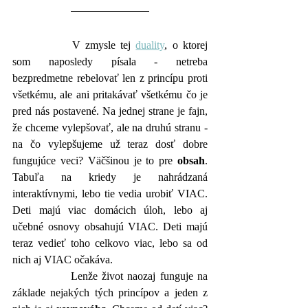
		V zmysle tej 
duality
, o ktorej 
som naposledy písala - netreba 
bezpredmetne rebelovať len z princípu proti 
všetkému, ale ani pritakávať všetkému čo je 
pred nás postavené. Na jednej strane je fajn, 
že chceme vylepšovať, ale na druhú stranu - 
na čo vylepšujeme už teraz dosť dobre 
fungujúce veci? Väčšinou je to pre 
obsah
. 
Tabuľa na kriedy je nahrádzaná 
interaktívnymi, lebo tie vedia urobiť VIAC. 
Deti majú viac domácich úloh, lebo aj 
učebné osnovy obsahujú VIAC. Deti majú 
teraz vedieť toho celkovo viac, lebo sa od 
nich aj VIAC očakáva. 
		Lenže život naozaj funguje na 
základe nejakých tých princípov a jeden z 