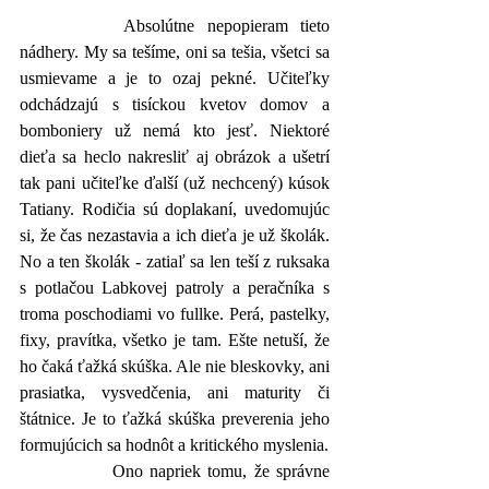
		Absolútne nepopieram tieto 
nádhery. My sa tešíme, oni sa tešia, všetci sa 
usmievame a je to ozaj pekné. Učiteľky 
odchádzajú s tisíckou kvetov domov a 
bomboniery už nemá kto jesť. Niektoré 
dieťa sa heclo nakresliť aj obrázok a ušetrí 
tak pani učiteľke ďalší (už nechcený) kúsok 
Tatiany. Rodičia sú doplakaní, uvedomujúc 
si, že čas nezastavia a ich dieťa je už školák. 
No a ten školák - zatiaľ sa len teší z ruksaka 
s potlačou Labkovej patroly a peračníka s 
troma poschodiami vo fullke. Perá, pastelky, 
fixy, pravítka, všetko je tam. Ešte netuší, že 
ho čaká ťažká skúška. Ale nie bleskovky, ani 
prasiatka, vysvedčenia, ani maturity či 
štátnice. Je to ťažká skúška preverenia jeho 
formujúcich sa hodnôt a kritického myslenia. 
		Ono napriek tomu, že správne 