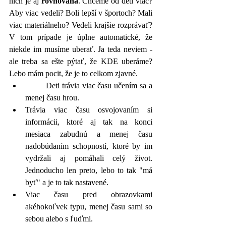
nich je aj 
rovnováha
. Chceme od detí viac? 
Aby viac vedeli? Boli lepší v športoch? Mali 
viac materiálneho? Vedeli krajšie rozprávať? 
V tom prípade je úplne automatické, že 
niekde im musíme uberať. Ja teda neviem - 
ale treba sa ešte pýtať, že KDE uberáme? 
Lebo mám pocit, že je to celkom zjavné. 
	Deti trávia viac času učením sa a 
menej času hrou.
Trávia viac času osvojovaním si 
informácii, ktoré aj tak na konci 
mesiaca zabudnú a menej času 
nadobúdaním schopností, ktoré by im 
vydržali aj pomáhali celý život. 
Jednoducho len preto, lebo to tak "má 
byť" a je to tak nastavené.
Viac času pred obrazovkami 
akéhokoľvek typu, menej času sami so 
sebou alebo s ľuďmi.