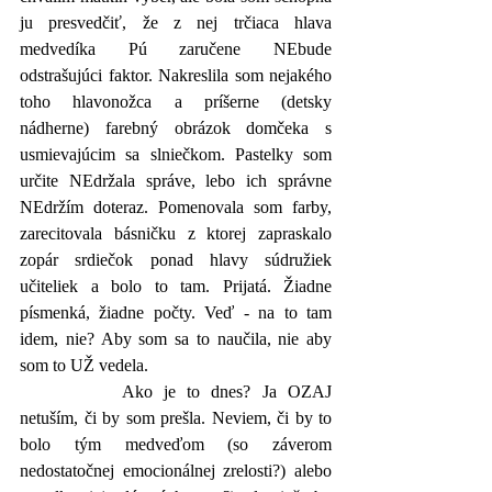
ju presvedčiť, že z nej trčiaca hlava 
medvedíka Pú zaručene NEbude 
odstrašujúci faktor. Nakreslila som nejakého 
toho hlavonožca a príšerne (detsky 
nádherne) farebný obrázok domčeka s 
usmievajúcim sa slniečkom. Pastelky som 
určite NEdržala správe, lebo ich správne 
NEdržím doteraz. Pomenovala som farby, 
zarecitovala básničku z ktorej zapraskalo 
zopár srdiečok ponad hlavy súdružiek 
učiteliek a bolo to tam. Prijatá. Žiadne 
písmenká, žiadne počty. Veď - na to tam 
idem, nie? Aby som sa to naučila, nie aby 
som to UŽ vedela. 
		Ako je to dnes? Ja OZAJ 
netuším, či by som prešla. Neviem, či by to 
bolo tým medveďom (so záverom 
nedostatočnej emocionálnej zrelosti?) alebo 