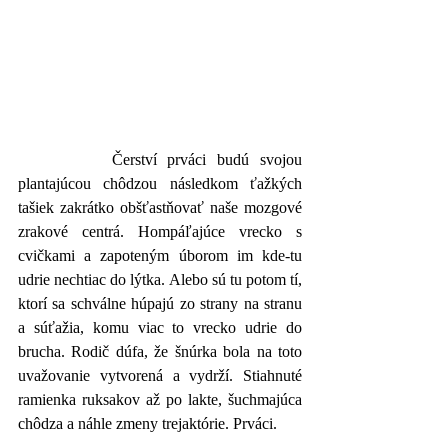
		Čerství prváci budú svojou 
plantajúcou chôdzou následkom ťažkých 
tašiek zakrátko obšťastňovať naše mozgové 
zrakové centrá. Hompáľajúce vrecko s 
cvičkami a zapoteným úborom im kde-tu 
udrie nechtiac do lýtka. Alebo sú tu potom tí, 
ktorí sa schválne húpajú zo strany na stranu 
a súťažia, komu viac to vrecko udrie do 
brucha. Rodič dúfa, že šnúrka bola na toto 
uvažovanie vytvorená a vydrží. Stiahnuté 
ramienka ruksakov až po lakte, šuchmajúca 
chôdza a náhle zmeny trejaktórie. Prváci.