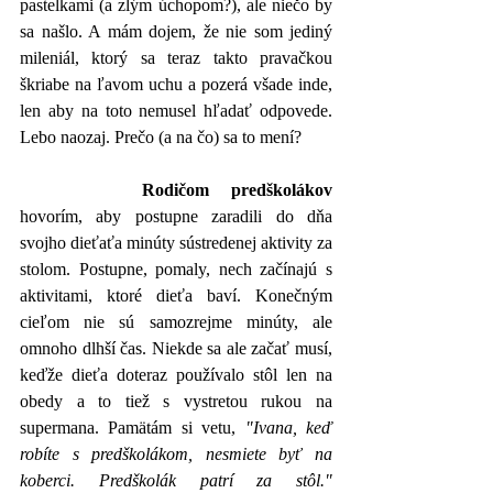
pastelkami (a zlým úchopom?), ale niečo by 
sa našlo. A mám dojem, že nie som jediný 
mileniál, ktorý sa teraz takto pravačkou 
škriabe na ľavom uchu a pozerá všade inde, 
len aby na toto nemusel hľadať odpovede. 
Lebo naozaj. Prečo (a na čo) sa to mení?
Rodičom predškolákov
hovorím, aby postupne zaradili do dňa 
svojho dieťaťa minúty sústredenej aktivity za 
stolom. Postupne, pomaly, nech začínajú s 
aktivitami, ktoré dieťa baví. Konečným 
cieľom nie sú samozrejme minúty, ale 
omnoho dlhší čas. Niekde sa ale začať musí, 
keďže dieťa doteraz používalo stôl len na 
obedy a to tiež s vystretou rukou na 
supermana. Pamätám si vetu, 
"Ivana, keď 
robíte s predškolákom, nesmiete byť na 
koberci. Predškolák patrí za stôl."