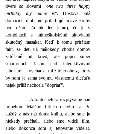
dvere so slovami 
"one two three happy 
birthday my name is"
. Doslova kilá 
domácich úloh mu prifarbujú tmavé kruhy 
pod očami (a nie len jemu), čo je v 
kombinácii s mimoškolskými aktivitami 
skutočný masaker. Keď k tomu prirátam 
fakt, že deti už málokedy chodia domov 
zafúľané od kried, ale popri super 
smarfonoch žasnú nad interaktívnymi 
tabuľami ... vychádza mi z toho obraz, ktorý 
by som ja sama svojmu vlastnému dieťaťu 
nejak príliš nechcela "dopriať".
		Ako dospelí sa rozplývame nad 
príbehom Malého Princa (stavím sa, že 
každý z nás má doma knihu, alebo sme ju 
niekedy prečítali, alebo sme videli film, 
alebo dokonca som aj tetovanie videla). 