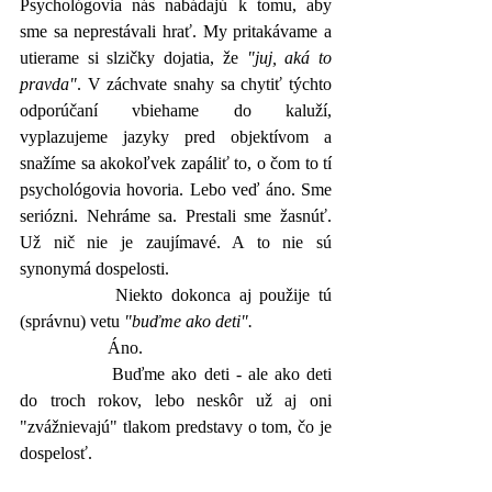
Psychológovia nás nabádajú k tomu, aby 
sme sa neprestávali hrať. My pritakávame a 
utierame si slzičky dojatia, že 
"juj, aká to 
pravda"
. V záchvate snahy sa chytiť týchto 
odporúčaní vbiehame do kaluží, 
vyplazujeme jazyky pred objektívom a 
snažíme sa akokoľvek zapáliť to, o čom to tí 
psychológovia hovoria. Lebo veď áno. Sme 
seriózni. Nehráme sa. Prestali sme žasnúť. 
Už nič nie je zaujímavé. A to nie sú 
synonymá dospelosti.
		Niekto dokonca aj použije tú 
(správnu) vetu 
"buďme ako deti".
		Áno.
		Buďme ako deti - ale ako deti 
do troch rokov, lebo neskôr už aj oni 
"zvážnievajú" tlakom predstavy o tom, čo je 
dospelosť. 