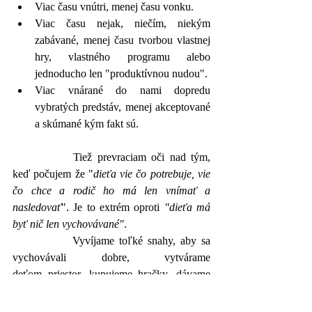
Viac času vnútri, menej času vonku.
Viac času nejak, niečím, niekým 
zabávané, menej času tvorbou vlastnej 
hry, vlastného programu alebo 
jednoducho len "produktívnou nudou". 
Viac vnárané do nami dopredu 
vybratých predstáv, menej akceptované 
a skúmané kým fakt sú.
		Tiež prevraciam oči nad tým, 
keď počujem že "
dieťa vie čo potrebuje, vie 
čo chce a rodič ho má len vnímať a 
nasledovať
". Je to extrém oproti 
"dieťa má 
byť nič len vychovávané"
. 
		Vyvíjame toľké snahy, aby sa 
vychovávali dobre, vytvárame 
deťom priestor, kupujeme hračky, dávame 
do TOP škôlok a škôl - pritom dieťa je 
vyslovene nastavené na vývin samé od seba. 