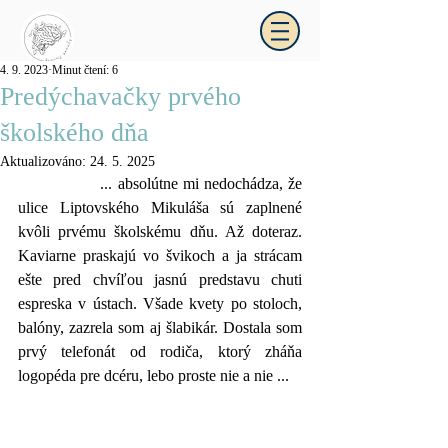
4. 9. 2023
Minut čtení: 6
Predýchavačky prvého
_kráčajpomaly
školského dňa
Aktualizováno:
24. 5. 2025
		... absolútne mi nedochádza, že 
ulice Liptovského Mikuláša sú zaplnené 
kvôli prvému školskému dňu. Až doteraz. 
Kaviarne praskajú vo švikoch a ja strácam 
ešte pred chvíľou jasnú predstavu chuti 
espreska v ústach. Všade kvety po stoloch, 
balóny, zazrela som aj šlabikár. Dostala som 
prvý telefonát od rodiča, ktorý zháňa 
logopéda pre dcéru, lebo proste nie a nie ...  