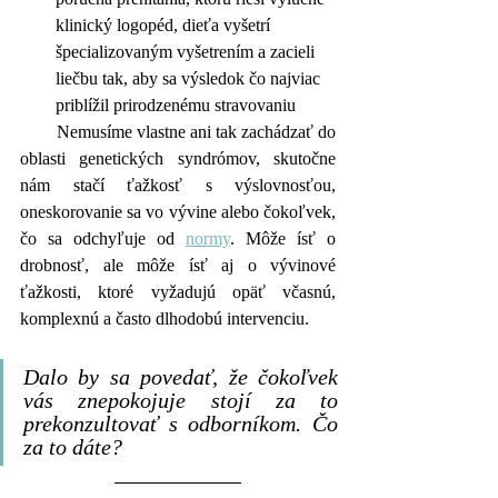
klinický logopéd, dieťa vyšetrí 
špecializovaným vyšetrením a zacieli 
liečbu tak, aby sa výsledok čo najviac 
priblížil prirodzenému stravovaniu
        Nemusíme vlastne ani tak zachádzať do 
oblasti genetických syndrómov, skutočne 
nám stačí ťažkosť s výslovnosťou, 
oneskorovanie sa vo vývine alebo čokoľvek, 
čo sa odchyľuje od 
normy
. Môže ísť o 
drobnosť, ale môže ísť aj o vývinové 
ťažkosti, ktoré vyžadujú opäť včasnú, 
komplexnú a často dlhodobú intervenciu. 
Dalo by sa povedať, že čokoľvek 
vás znepokojuje stojí za to 
prekonzultovať s odborníkom. Čo 
za to dáte?