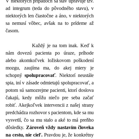
V niektorých prípadoch sa stav upravuje tzv. 
ad integrum (teda do pôvodného stavu), v 
niektorých len čiastočne a áno, v niektorých 
sa nemusí vôbec, avšak na to prídeme až 
časom. 
		Každý je na tom inak. Keď k 
nám dovezú pacienta po úraze, príhode 
alebo akomkoľvek ložiskovom poškodení 
mozgu, zaujíma ma, do akej miery je 
schopný 
spolupracovať
. Niektorí neustále 
spia, iní v zásade odmietajú spolupracovať, a 
potom sú samozrejme pacienti, ktorí doslova 
čakajú, kedy môžu niečo pre seba začať 
robiť. Akejkoľvek intervencii z našej strany 
predchádza rozhovor s pacientom, kde sa mu 
vysvetlí, čo sa mu stalo a aké to má preňho 
dôsledky. 
Zároveň vždy nastavím človeka 
na cestu, nie cieľ.
 Pravdou je, že konkrétny 