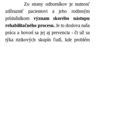
        Zo strany odborníkov je nutnosť 
zdôrazniť pacientovi a jeho rodinným 
príslušníkom 
význam skorého nástupu 
rehabilitačného procesu. 
Je to doslova naša 
práca a hovorí sa jej aj prevencia - či už sa 
týka rizikových skupín ľudí, kde problém 
vzniknúť môže ale nemusí, alebo sa týka 
ľudí s už vzniknutými ťažkosťami, kde 
môžeme predpokladať zhoršenie už 
vzniknutej ťažkosti.
       V prípade diagnózy, ktorá sa s 
logopédiou v spoločnosti viaže najviac - 
artikulačná porucha
 u detí (ťažkosti s 
výslovnosťou) - je logopedické vyšetrenie až 
po nástupe do školy určite oneskorené. 
Dieťa s výrazným oneskorením v 
komunikácii nemá ísť k logopédovi v 5 
rokoch, ale okolo druhého.