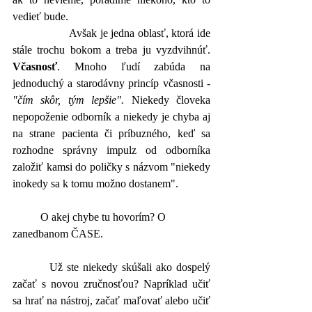
vedieť bude. 
		Avšak je jedna oblasť, ktorá ide 
stále trochu bokom a treba ju vyzdvihnúť. 
Včasnosť
. Mnoho ľudí zabúda na 
jednoduchý a starodávny princíp včasnosti - 
"čím skôr, tým lepšie".
 Niekedy človeka 
nepopoženie odborník a niekedy je chyba aj 
na strane pacienta či príbuzného, keď sa 
rozhodne správny impulz od odborníka 
založiť kamsi do poličky s názvom "niekedy 
inokedy sa k tomu možno dostanem". 
	O akej chybe tu hovorím? O 
zanedbanom ČASE.
         Už ste niekedy skúšali ako dospelý 
začať s novou zručnosťou? Napríklad učiť 
sa hrať na nástroj, začať maľovať alebo učiť 