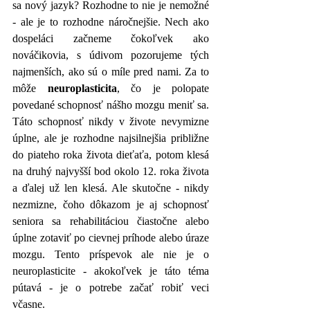
sa nový jazyk? Rozhodne to nie je nemožné 
- ale je to rozhodne náročnejšie. Nech ako 
dospeláci začneme čokoľvek ako 
nováčikovia, s údivom pozorujeme tých 
najmenších, ako sú o míle pred nami. Za to 
môže 
neuroplasticita
, čo je polopate 
povedané schopnosť nášho mozgu meniť sa. 
Táto schopnosť nikdy v živote nevymizne 
úplne, ale je rozhodne najsilnejšia približne 
do piateho roka života dieťaťa, potom klesá 
na druhý najvyšší bod okolo 12. roka života 
a ďalej už len klesá. Ale skutočne - nikdy 
nezmizne, čoho dôkazom je aj schopnosť 
seniora sa rehabilitáciou čiastočne alebo 
úplne zotaviť po cievnej príhode alebo úraze 
mozgu. Tento príspevok ale nie je o 
neuroplasticite - akokoľvek je táto téma 
pútavá - je o potrebe začať robiť veci 
včasne.      