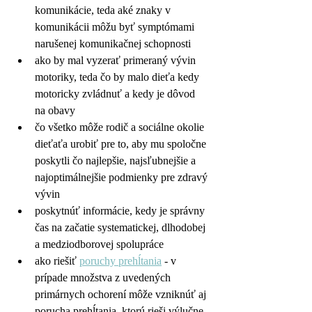
komunikácie, teda aké znaky v 
komunikácii môžu byť symptómami 
narušenej komunikačnej schopnosti
ako by mal vyzerať primeraný vývin 
motoriky, teda čo by malo dieťa kedy 
motoricky zvládnuť a kedy je dôvod 
na obavy
čo všetko môže rodič a sociálne okolie 
dieťaťa urobiť pre to, aby mu spoločne 
poskytli čo najlepšie, najsľubnejšie a 
najoptimálnejšie podmienky pre zdravý 
vývin
poskytnúť informácie, kedy je správny 
čas na začatie systematickej, dlhodobej 
a medziodborovej spolupráce
ako riešiť 
poruchy prehĺtania
 - v 
prípade množstva z uvedených 
primárnych ochorení môže vzniknúť aj 
porucha prehĺtania, ktorú rieši výlučne 