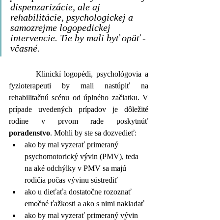
dispenzarizácie, ale aj 
rehabilitácie, psychologickej a 
samozrejme logopedickej 
intervencie. Tie by mali byť opäť - 
včasné.
        Klinickí logopédi, psychológovia a 
fyzioterapeuti by mali nastúpiť na 
rehabilitačnú scénu od úplného začiatku. V 
prípade uvedených prípadov je dôležité 
rodine v prvom rade poskytnúť 
poradenstvo
. Mohli by ste sa dozvedieť:
ako by mal vyzerať primeraný 
psychomotorický vývin (PMV), teda 
na aké odchýlky v PMV sa majú 
rodičia počas vývinu sústrediť
ako u dieťaťa dostatočne rozoznať 
emočné ťažkosti a ako s nimi nakladať
ako by mal vyzerať primeraný vývin 