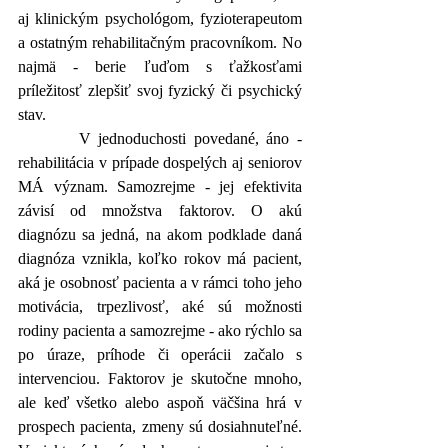
aj klinickým psychológom, fyzioterapeutom 
a ostatným rehabilitačným pracovníkom. No 
najmä - berie ľuďom s ťažkosťami 
príležitosť zlepšiť svoj fyzický či psychický 
stav. 
        V jednoduchosti povedané, áno - 
rehabilitácia v prípade dospelých aj seniorov 
MÁ význam. Samozrejme - jej efektivita 
závisí od množstva faktorov. O akú 
diagnózu sa jedná, na akom podklade daná 
diagnóza vznikla, koľko rokov má pacient, 
aká je osobnosť pacienta a v rámci toho jeho 
motivácia, trpezlivosť, aké sú možnosti 
rodiny pacienta a samozrejme - ako rýchlo sa 
po úraze, príhode či operácii začalo s 
intervenciou. Faktorov je skutočne mnoho, 
ale keď všetko alebo aspoň väčšina hrá v 
prospech pacienta, zmeny sú dosiahnuteľné. 