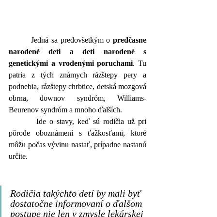
        Jedná sa predovšetkým o 
predčasne 
narodené deti a deti narodené s 
genetickými a vrodenými poruchami
. Tu 
patria z tých známych rázštepy pery a 
podnebia, rázštepy chrbtice, detská mozgová 
obrna, downov syndróm, Williams-
Beurenov syndróm a mnoho ďalších. 
        Ide o stavy, keď sú rodičia už pri 
pôrode oboznámení s ťažkosťami, ktoré 
môžu počas vývinu nastať, prípadne nastanú 
určite. 
Rodičia takýchto detí by mali byť 
dostatočne informovaní o ďalšom 
postupe nie len v zmysle lekárskej 