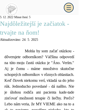
5. 12. 2022
Minut čtení: 5
Najdôležitejší je začiatok -
_kráčajpomaly
trvajte na ňom!
Aktualizováno:
24. 5. 2025
		Mohla by som začať otázkou - 
dôverujete odborníkom? Väčšina odpovedí 
na túto moju častú otázku je "Áno. Verím." 
Aj je čomu - máme množstvo skutočne 
schopných odborníkov v rôznych oblastiach. 
Keď človek niekomu verí, vkladá sa do jeho 
rúk. Jednoducho povedané - dá naňho. Nie 
je úlohou rodiča ani pacienta kade-tade 
zisťovať možnosti terapie či liečby. Prečo? 
Lebo nám veria, že MY VIEME ako na to a 
ak to nevieme, poradíme niekoho, kto to 